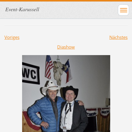
Event-Karussell
Voriges
Nächstes
Diashow