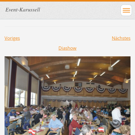
Event-Karussell
Voriges
Nächstes
Diashow